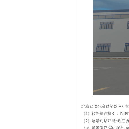
北京欧倍尔高处坠落
虚
VR
（
）软件操作指引：以图
1
（
）场景对话功能
通过场
2
:
（
）场景漫游
学员通过操
3
: