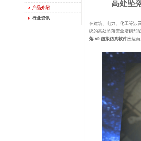
高处坠
产品介绍
行业资讯
在建筑、电力、化工等涉及
统的高处坠落安全培训却陷
落
虚拟仿真软件
应运而
VR