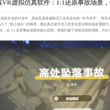
落VR虚拟仿真软件：1:1还原事故场景
高处作业的行业中，高处坠落是威胁员工生命安全的 “头号杀手”，而
入了 “纸上谈兵” 的困境，难以真正提升员工的安全意识和应急处置能
生，以
还原事故场景的核心优势，彻底打破了传统培训的局限，为行
1:1